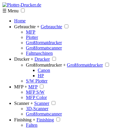
☰ Menu
Home
Gebrauchte +
Gebrauchte
MFP
Plotter
Großformatdrucker
Großformatscanner
Faltmaschinen
Drucker +
Drucker
Großformatdrucker +
Großformatdrucker
Canon
HP
S/W Plotter
MFP +
MFP
MFP S/W
MFP Color
Scanner +
Scanner
3D-Scanner
Großformatscanner
Finishing +
Finishing
Falten