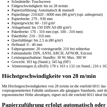
Schnittstelle: Touchscreen
Faltgeschwindigkeit: bis zu 28 m/min
Papierzuführung: Automatisch & manuell
Papierlänge: 210/420 - 6000 mm (80 g/m²) (opt. unbegrenzt)
Papierbreite: 279 - 930 mm
Papiergewicht: 60 - 110 g/m²
Ablageband: bis 150 DIN A0 (80 g/m²)
Paketbreite: 170 - 310 mm (opt. 100 - 310 mm)
Pakethöhe: 210 - 310 mm
Querfaltlänge: bis 2,5 m (80 g/m²)
Heftrand: 0 - 40 mm
Faltprogramme: 20 voreingestellt; 210 frei editierbar
Faltstandards: DIN, ANSI, ARCH, AFNOR, Ericson
Leistungsaufnahme: Standby: 30 W; Max. 300 W
Gewicht: 303 kg (Stand.); 345 kg (HF)
Abmessungen (LxBxH): 178 x 163 x 132 cm Stand.; 216 x 16
Höchstgeschwindigkeite von 28 m/min
Mit Höchstgeschwindigkeiten von 28 m/min ist die estefold 6011 das de
vorprogrammierten Faltstile umfassen alle gängigen Standards, und d
ergonomischer Höhe abzulegen, eignet sich die estefold 6011 ideal f
Papierzuführung erfolgt automatisch oder