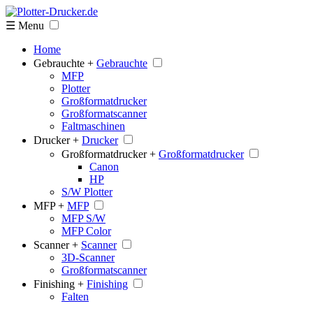
☰ Menu
Home
Gebrauchte +
Gebrauchte
MFP
Plotter
Großformatdrucker
Großformatscanner
Faltmaschinen
Drucker +
Drucker
Großformatdrucker +
Großformatdrucker
Canon
HP
S/W Plotter
MFP +
MFP
MFP S/W
MFP Color
Scanner +
Scanner
3D-Scanner
Großformatscanner
Finishing +
Finishing
Falten