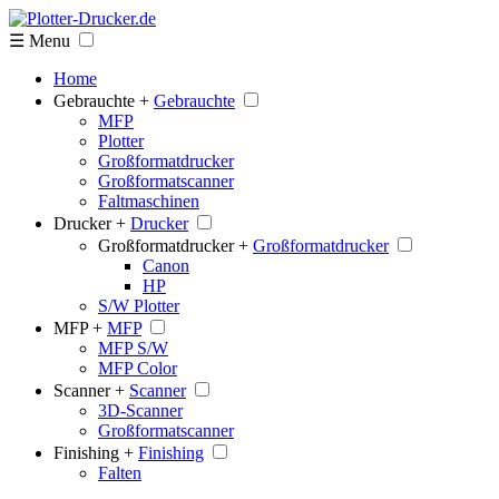
☰ Menu
Home
Gebrauchte +
Gebrauchte
MFP
Plotter
Großformatdrucker
Großformatscanner
Faltmaschinen
Drucker +
Drucker
Großformatdrucker +
Großformatdrucker
Canon
HP
S/W Plotter
MFP +
MFP
MFP S/W
MFP Color
Scanner +
Scanner
3D-Scanner
Großformatscanner
Finishing +
Finishing
Falten