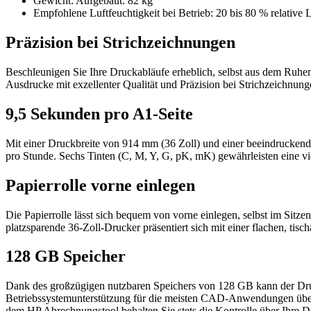
Gewicht: Aufgebaut: 82 kg
Empfohlene Luftfeuchtigkeit bei Betrieb: 20 bis 80 % relative L
Präzision bei Strichzeichnungen
Beschleunigen Sie Ihre Druckabläufe erheblich, selbst aus dem Ruh
Ausdrucke mit exzellenter Qualität und Präzision bei Strichzeichnung
9,5 Sekunden pro A1-Seite
Mit einer Druckbreite von 914 mm (36 Zoll) und einer beeindrucken
pro Stunde. Sechs Tinten (C, M, Y, G, pK, mK) gewährleisten eine vie
Papierrolle vorne einlegen
Die Papierrolle lässt sich bequem von vorne einlegen, selbst im Sitz
platzsparende 36-Zoll-Drucker präsentiert sich mit einer flachen, tis
128 GB Speicher
Dank des großzügigen nutzbaren Speichers von 128 GB kann der Drucke
Betriebssystemunterstützung für die meisten CAD-Anwendungen über
dem HP Abrechnungstool behalten Sie stets die Kontrolle über Ihre 