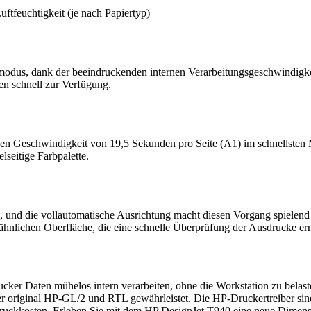
uftfeuchtigkeit (je nach Papiertyp)
emodus, dank der beeindruckenden internen Verarbeitungsgeschwindigk
en schnell zur Verfügung.
den Geschwindigkeit von 19,5 Sekunden pro Seite (A1) im schnellste
lseitige Farbpalette.
en, und die vollautomatische Ausrichtung macht diesen Vorgang spielend
chähnlichen Oberfläche, die eine schnelle Überprüfung der Ausdrucke er
r Daten mühelos intern verarbeiten, ohne die Workstation zu belasten
 original HP-GL/2 und RTL gewährleistet. Die HP-Druckertreiber sin
Druckkosten. Erleben Sie mit dem HP DesignJet T940 eine neue Dimens