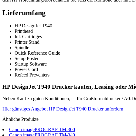
Lieferumfang
HP DesignJet T940
Printhead
Ink Cartridges
Printer Stand
Spindle
Quick Reference Guide
Setup Poster
Startup Software
Power Cord
Refeed Preventers
HP DesignJet T940 Drucker kaufen, Leasing oder Mi
Neben Kauf zu guten Konditionen, ist für Großformatdrucker / A0-D
Hier günstiges Angebot HP DesignJet T940 Drucker anfordern
Ähnliche Produkte
Canon imagePROGRAF TM-300
Canon imagePROGRAF TM-340