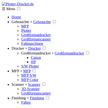
☰ Menu
Home
Gebrauchte +
Gebrauchte
MFP
Plotter
Großformatdrucker
Großformatscanner
Faltmaschinen
Drucker +
Drucker
Großformatdrucker +
Großformatdrucker
Canon
HP
S/W Plotter
MFP +
MFP
MFP S/W
MFP Color
Scanner +
Scanner
3D-Scanner
Großformatscanner
Finishing +
Finishing
Falten