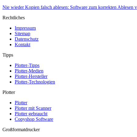
Nie wieder Kopien falsch ablesen: Software zum korrekten Ablesen
Rechtliches
Impressum
Sitemap
Datenschutz
Kontakt
Tipps
Plotter-Tipps
Plotter-Medien
Plotter-Hersteller
Plotter-Technologien
Plotter
Plotter
Plotter mit Scanner
Plotter gebraucht
Copyshop Software
Großformatdrucker