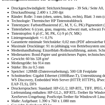
Druckgeschwindigkeit: Strichzeichnungen - 39 Sek./ Seite A
Druckauflösung: 2.400 x 1.200 dpi
Ränder: Rolle: 3 mm (oben, unten, links, rechts), Blatt: 3 mm (
Technologie: Thermischer HP Tintenstrahldruck
Tintentypen: Farbstoffbasierend (C, M, Y, G, PK) Pigmentiert
Tintenfarben: 6 (cyan, grau, magenta, schwarz matt, schwarz Fo
Tintentropfen: 6 pl (C, M, PK, G) 9 pl (Y, MK)
Liniengenauigkeit: +/- 0,1%
Garantierte minimale Strichstärke: 0,02 mm (PDF adressierbar 
Maximale Drucklänge: 91 m (abhängig von Betriebssystem u
Medienhandhabung: Einzelblatt-/Rollenzuführung, autom. Schn
Medienarten: Bond-Papier und gestrichenes Papier, technisches 
Gewicht: 60 bis 328 g/m²
Mediengröße: bis 914 mm
Stärke: Bis zu 0,5 mm
Speicher: 128MB (Datenverarbeitung), 500 GB Festplatte
Schnittstellen: Gigabit Ethernet (1000Base-T), Unterstützun
WS Discovery, Embedded Web Server (HTTP, HTTPS), IPsec
EAP-TLS), DFS
Druckersprachen: Standard: HP-GL/2, HP-RTL, TIFF, JPEG
Lieferumfang enthalten: HP-GL2-, HP RTL-Treiber für Windo
XenServer-Umgebung; PostScript-Treiber für Windows® Linux 
Maße: Aufgebaut: 1.390 x 760 x 1.080 mm