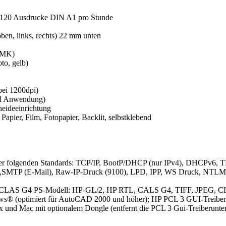
0, 120 Ausdrucke DIN A1 pro Stunde
oben, links, rechts) 22 mm unten
 (MK)
to, gelb)
bei 1200dpi)
nd Anwendung)
eideeinrichtung
Papier, Film, Fotopapier, Backlit, selbstklebend
g der folgenden Standards: TCP/IP, BootP/DHCP (nur IPv4), DHCPv6, T
,SMTP (E-Mail), Raw-IP-Druck (9100), LPD, IPP, WS Druck, NTLM 
, CLAS G4 PS-Modell: HP-GL/2, HP RTL, CALS G4, TIFF, JPEG, CL
ws® (optimiert für AutoCAD 2000 und höher); HP PCL 3 GUI-Treiber 
und Mac mit optionalem Dongle (entfernt die PCL 3 Gui-Treiberunter