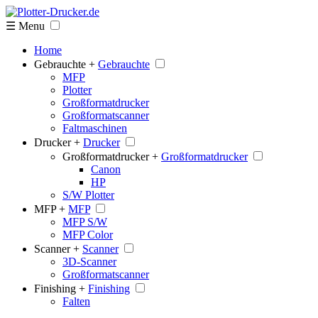
☰ Menu
Home
Gebrauchte +
Gebrauchte
MFP
Plotter
Großformatdrucker
Großformatscanner
Faltmaschinen
Drucker +
Drucker
Großformatdrucker +
Großformatdrucker
Canon
HP
S/W Plotter
MFP +
MFP
MFP S/W
MFP Color
Scanner +
Scanner
3D-Scanner
Großformatscanner
Finishing +
Finishing
Falten