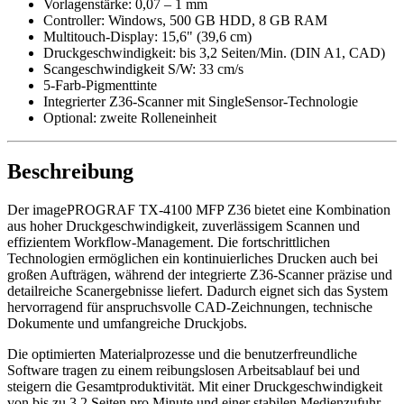
Vorlagenstärke: 0,07 – 1 mm
Controller: Windows, 500 GB HDD, 8 GB RAM
Multitouch-Display: 15,6" (39,6 cm)
Druckgeschwindigkeit: bis 3,2 Seiten/Min. (DIN A1, CAD)
Scangeschwindigkeit S/W: 33 cm/s
5-Farb-Pigmenttinte
Integrierter Z36-Scanner mit SingleSensor-Technologie
Optional: zweite Rolleneinheit
Beschreibung
Der imagePROGRAF TX-4100 MFP Z36 bietet eine Kombination
aus hoher Druckgeschwindigkeit, zuverlässigem Scannen und
effizientem Workflow-Management. Die fortschrittlichen
Technologien ermöglichen ein kontinuierliches Drucken auch bei
großen Aufträgen, während der integrierte Z36-Scanner präzise und
detailreiche Scanergebnisse liefert. Dadurch eignet sich das System
hervorragend für anspruchsvolle CAD-Zeichnungen, technische
Dokumente und umfangreiche Druckjobs.
Die optimierten Materialprozesse und die benutzerfreundliche
Software tragen zu einem reibungslosen Arbeitsablauf bei und
steigern die Gesamtproduktivität. Mit einer Druckgeschwindigkeit
von bis zu 3,2 Seiten pro Minute und einer stabilen Medienzufuhr