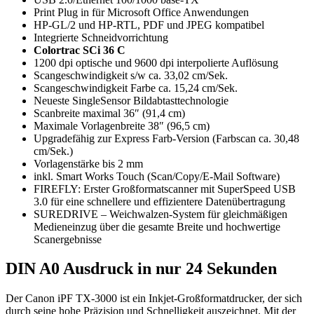
Print Plug in für Microsoft Office Anwendungen
HP-GL/2 und HP-RTL, PDF und JPEG kompatibel
Integrierte Schneidvorrichtung
Colortrac SCi 36 C
1200 dpi optische und 9600 dpi interpolierte Auflösung
Scangeschwindigkeit s/w ca. 33,02 cm/Sek.
Scangeschwindigkeit Farbe ca. 15,24 cm/Sek.
Neueste SingleSensor Bildabtasttechnologie
Scanbreite maximal 36″ (91,4 cm)
Maximale Vorlagenbreite 38″ (96,5 cm)
Upgradefähig zur Express Farb-Version (Farbscan ca. 30,48
cm/Sek.)
Vorlagenstärke bis 2 mm
inkl. Smart Works Touch (Scan/Copy/E-Mail Software)
FIREFLY: Erster Großformatscanner mit SuperSpeed USB
3.0 für eine schnellere und effizientere Datenübertragung
SUREDRIVE – Weichwalzen-System für gleichmäßigen
Medieneinzug über die gesamte Breite und hochwertige
Scanergebnisse
DIN A0 Ausdruck in nur 24 Sekunden
Der Canon iPF TX-3000 ist ein Inkjet-Großformatdrucker, der sich
durch seine hohe Präzision und Schnelligkeit auszeichnet. Mit der