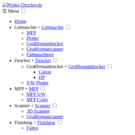
☰ Menu
Home
Gebrauchte +
Gebrauchte
MFP
Plotter
Großformatdrucker
Großformatscanner
Faltmaschinen
Drucker +
Drucker
Großformatdrucker +
Großformatdrucker
Canon
HP
S/W Plotter
MFP +
MFP
MFP S/W
MFP Color
Scanner +
Scanner
3D-Scanner
Großformatscanner
Finishing +
Finishing
Falten