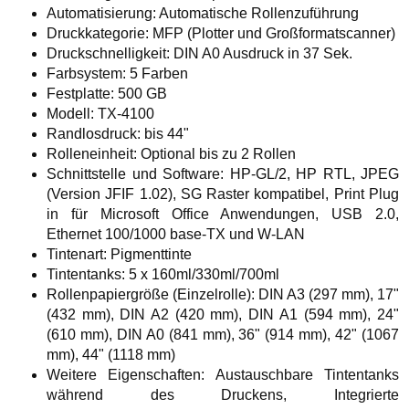
Automatisierung: Automatische Rollenzuführung
Druckkategorie: MFP (Plotter und Großformatscanner)
Druckschnelligkeit: DIN A0 Ausdruck in 37 Sek.
Farbsystem: 5 Farben
Festplatte: 500 GB
Modell: TX-4100
Randlosdruck: bis 44"
Rolleneinheit: Optional bis zu 2 Rollen
Schnittstelle und Software: HP-GL/2, HP RTL, JPEG
(Version JFIF 1.02), SG Raster kompatibel, Print Plug
in für Microsoft Office Anwendungen, USB 2.0,
Ethernet 100/1000 base-TX und W-LAN
Tintenart: Pigmenttinte
Tintentanks: 5 x 160ml/330ml/700ml
Rollenpapiergröße (Einzelrolle): DIN A3 (297 mm), 17"
(432 mm), DIN A2 (420 mm), DIN A1 (594 mm), 24"
(610 mm), DIN A0 (841 mm), 36" (914 mm), 42" (1067
mm), 44" (1118 mm)
Weitere Eigenschaften: Austauschbare Tintentanks
während des Druckens, Integrierte