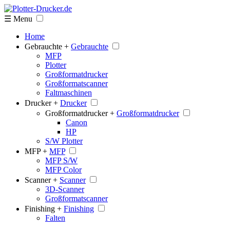
☰ Menu
Home
Gebrauchte +
Gebrauchte
MFP
Plotter
Großformatdrucker
Großformatscanner
Faltmaschinen
Drucker +
Drucker
Großformatdrucker +
Großformatdrucker
Canon
HP
S/W Plotter
MFP +
MFP
MFP S/W
MFP Color
Scanner +
Scanner
3D-Scanner
Großformatscanner
Finishing +
Finishing
Falten