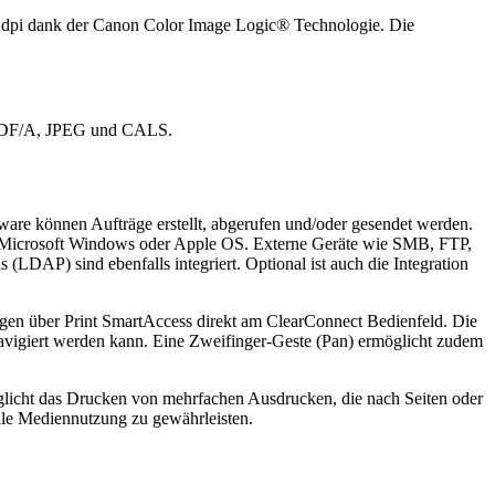
0 dpi dank der Canon Color Image Logic® Technologie. Die
.
F, PDF/A, JPEG und CALS.
ware können Aufträge erstellt, abgerufen und/oder gesendet werden.
für Microsoft Windows oder Apple OS. Externe Geräte wie SMB, FTP,
AP) sind ebenfalls integriert. Optional ist auch die Integration
gen über Print SmartAccess direkt am ClearConnect Bedienfeld. Die
 navigiert werden kann. Eine Zweifinger-Geste (Pan) ermöglicht zudem
glicht das Drucken von mehrfachen Ausdrucken, die nach Seiten oder
male Mediennutzung zu gewährleisten.