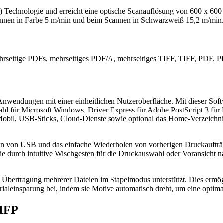
) Technologie und erreicht eine optische Scanauflösung von 600 x 60
annen in Farbe 5 m/min und beim Scannen in Schwarzweiß 15,2 m/min
 mehrseitige PDFs, mehrseitiges PDF/A, mehrseitiges TIFF, TIFF, PD
nwendungen mit einer einheitlichen Nutzeroberfläche. Mit dieser Soft
swahl für Microsoft Windows, Driver Express für Adobe PostScript 3 
, USB-Sticks, Cloud-Dienste sowie optional das Home-Verzeichnis (LD
ken von USB und das einfache Wiederholen von vorherigen Druckaufträ
 die durch intuitive Wischgesten für die Druckauswahl oder Voransicht
e Übertragung mehrerer Dateien im Stapelmodus unterstützt. Dies ermö
erialeinsparung bei, indem sie Motive automatisch dreht, um eine opti
 MFP