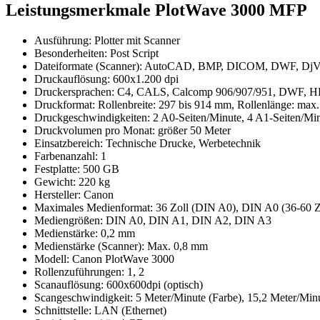
Leistungsmerkmale PlotWave 3000 MFP
Ausführung: Plotter mit Scanner
Besonderheiten: Post Script
Dateiformate (Scanner): AutoCAD, BMP, DICOM, DWF, DjV
Druckauflösung: 600x1.200 dpi
Druckersprachen: C4, CALS, Calcomp 906/907/951, DWF, H
Druckformat: Rollenbreite: 297 bis 914 mm, Rollenlänge: max
Druckgeschwindigkeiten: 2 A0-Seiten/Minute, 4 A1-Seiten/Mi
Druckvolumen pro Monat: größer 50 Meter
Einsatzbereich: Technische Drucke, Werbetechnik
Farbenanzahl: 1
Festplatte: 500 GB
Gewicht: 220 kg
Hersteller: Canon
Maximales Medienformat: 36 Zoll (DIN A0), DIN A0 (36-60 Z
Mediengrößen: DIN A0, DIN A1, DIN A2, DIN A3
Medienstärke: 0,2 mm
Medienstärke (Scanner): Max. 0,8 mm
Modell: Canon PlotWave 3000
Rollenzuführungen: 1, 2
Scanauflösung: 600x600dpi (optisch)
Scangeschwindigkeit: 5 Meter/Minute (Farbe), 15,2 Meter/Minu
Schnittstelle: LAN (Ethernet)