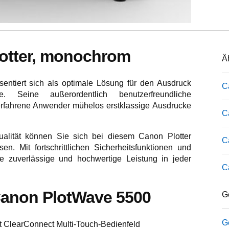
lotter, monochrom
Ä
entiert sich als optimale Lösung für den Ausdruck
C
e. Seine außerordentlich benutzerfreundliche
erfahrene Anwender mühelos erstklassige Ausdrucke
C
ualität können Sie sich bei diesem Canon Plotter
C
en. Mit fortschrittlichen Sicherheitsfunktionen und
ne zuverlässige und hochwertige Leistung in jeder
C
anon PlotWave 5500
G
G
t ClearConnect Multi-Touch-Bedienfeld