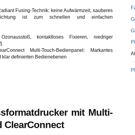
F
Radiant Fusing-Technik: keine Aufwärmzeit, sauberes
vorrichtung ist zum schnellen und einfachen
G
G
Ozonausstoß, kontaktloses Fixieren, niedriger
Pl
)
arConnect Multi-Touch-Bedienpanel: Markantes
Al
nd klar definierten Bedienebenen
P
sformatdrucker mit Multi-
d ClearConnect